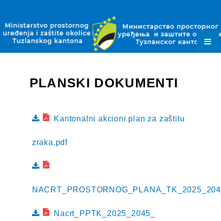
ZAKONI
PODZAKONSKI AKTI
PLANSKI DOKUMENTI
OBRASCI
PLANSKI DOKUMENTI
JAVNE NABAVKE
OKOLIŠNE DOZVOLE
Kantonalni akcioni plan za zaštitu
DOZVOLE ZA OTPAD
zraka.pdf
KONTAKT
NACRT_PROSTORNOG_PLANA_TK_2025_2045
Nacrt_PPTK_2025_2045_