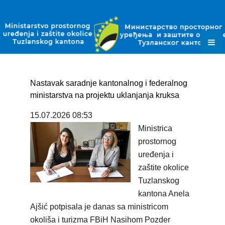
ZAKONI
PODZAKONSKI AKTI
PLANSKI DOKUMENTI
OBRASCI
Nastavak saradnje kantonalnog i federalnog
JAVNE NABAVKE
ministarstva na projektu uklanjanja kruksa
15.07.2026 08:53
OKOLIŠNE DOZVOLE
Ministrica
DOZVOLE ZA OTPAD
prostornog
uređenja i
KONTAKT
zaštite okolice
Tuzlanskog
kantona Anela
Ajšić potpisala je danas sa ministricom
okoliša i turizma FBiH Nasihom Pozder