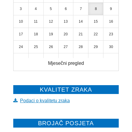
3
4
5
6
7
8
9
10
11
12
13
14
15
16
17
18
19
20
21
22
23
24
25
26
27
28
29
30
31
1
2
3
4
5
6
Mjesečni pregled
KVALITET ZRAKA
Podaci o kvalitetu zraka
BROJAČ POSJETA