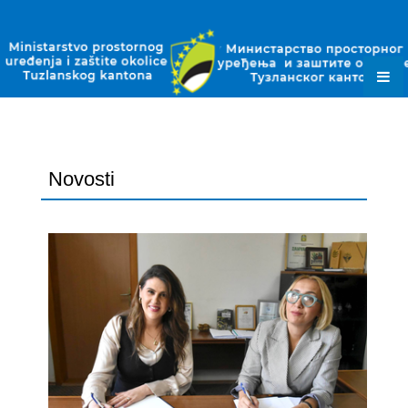
ZAKONI
PODZAKONSKI AKTI
PLANSKI DOKUMENTI
OBRASCI
JAVNE NABAVKE
Novosti
OKOLIŠNE DOZVOLE
DOZVOLE ZA OTPAD
KONTAKT