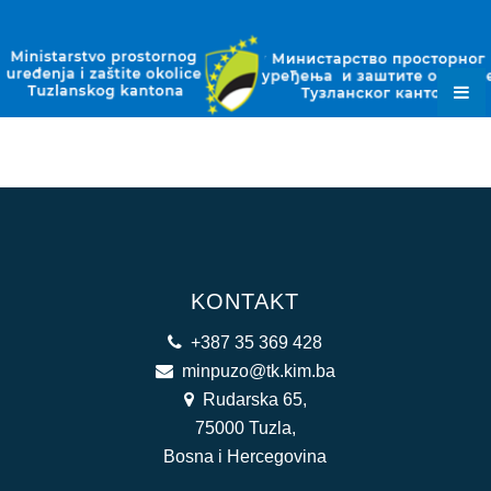
ZAKONI
PODZAKONSKI AKTI
PLANSKI DOKUMENTI
OBRASCI
JAVNE NABAVKE
OKOLIŠNE DOZVOLE
KONTAKT
DOZVOLE ZA OTPAD
+387 35 369 428
KONTAKT
minpuzo@tk.kim.ba
Rudarska 65,
75000 Tuzla,
Bosna i Hercegovina