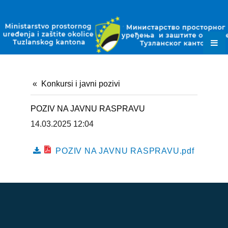
ZAKONI
PODZAKONSKI AKTI
PLANSKI DOKUMENTI
OBRASCI
Konkursi i javni pozivi
JAVNE NABAVKE
POZIV NA JAVNU RASPRAVU
OKOLIŠNE DOZVOLE
14.03.2025 12:04
DOZVOLE ZA OTPAD
POZIV NA JAVNU RASPRAVU.pdf
KONTAKT