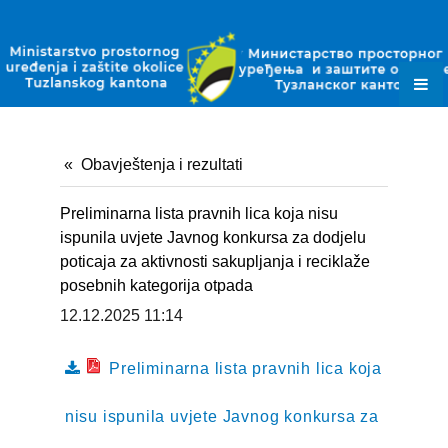
ZAKONI
PODZAKONSKI AKTI
PLANSKI DOKUMENTI
OBRASCI
Obavještenja i rezultati
JAVNE NABAVKE
Preliminarna lista pravnih lica koja nisu
OKOLIŠNE DOZVOLE
ispunila uvjete Javnog konkursa za dodjelu
poticaja za aktivnosti sakupljanja i reciklaže
DOZVOLE ZA OTPAD
posebnih kategorija otpada
12.12.2025 11:14
KONTAKT
Preliminarna lista pravnih lica koja
nisu ispunila uvjete Javnog konkursa za