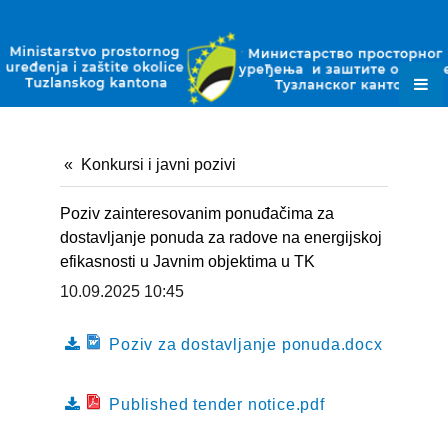
ZAKONI
PODZAKONSKI AKTI
PLANSKI DOKUMENTI
OBRASCI
Konkursi i javni pozivi
JAVNE NABAVKE
Poziv zainteresovanim ponuđačima za
OKOLIŠNE DOZVOLE
dostavljanje ponuda za radove na energijskoj
efikasnosti u Javnim objektima u TK
DOZVOLE ZA OTPAD
10.09.2025 10:45
KONTAKT
Poziv za dostavljanje ponuda.docx
Published tender notice.pdf