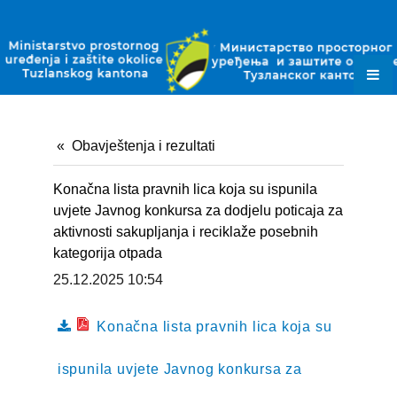
ZAKONI
PODZAKONSKI AKTI
PLANSKI DOKUMENTI
OBRASCI
Obavještenja i rezultati
JAVNE NABAVKE
Konačna lista pravnih lica koja su ispunila
OKOLIŠNE DOZVOLE
uvjete Javnog konkursa za dodjelu poticaja za
aktivnosti sakupljanja i reciklaže posebnih
DOZVOLE ZA OTPAD
kategorija otpada
25.12.2025 10:54
KONTAKT
Konačna lista pravnih lica koja su
ispunila uvjete Javnog konkursa za