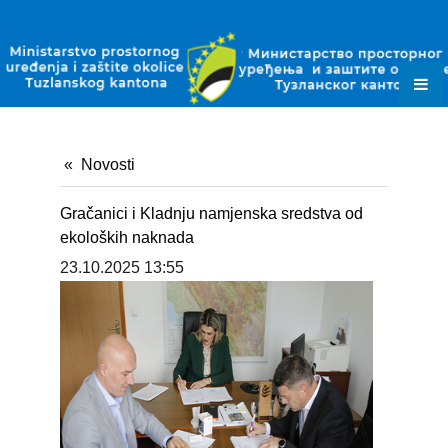
ZAKONI
PODZAKONSKI AKTI
PLANSKI DOKUMENTI
OBRASCI
Novosti
JAVNE NABAVKE
Gračanici i Kladnju namjenska sredstva od
OKOLIŠNE DOZVOLE
ekoloških naknada
23.10.2025 13:55
DOZVOLE ZA OTPAD
KONTAKT