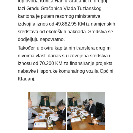
toplovoda Korića Han u Gračanici u drugoj
fazi Gradu Gračanica Vlada Tuzlanskog
kantona je putem resornog ministarstva
izdvojila iznos od 49.882,95 KM iz namjenskih
sredstava od ekoloških naknada. Sredstva se
dodjeljuju nepovratno.
Također, u okviru kapitalnih transfera drugim
nivoima vlasti danas su izdvojena sredstva u
iznosu od 70.200 KM za finansiranje projekta
nabavke i isporuke komunalnog vozila Općini
Kladanj.