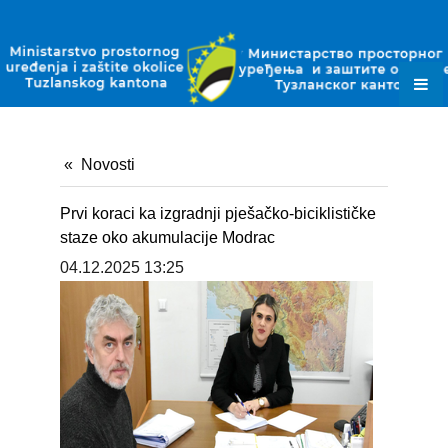
ZAKONI
PODZAKONSKI AKTI
PLANSKI DOKUMENTI
OBRASCI
Novosti
JAVNE NABAVKE
Prvi koraci ka izgradnji pješačko-biciklističke
OKOLIŠNE DOZVOLE
staze oko akumulacije Modrac
04.12.2025 13:25
DOZVOLE ZA OTPAD
KONTAKT