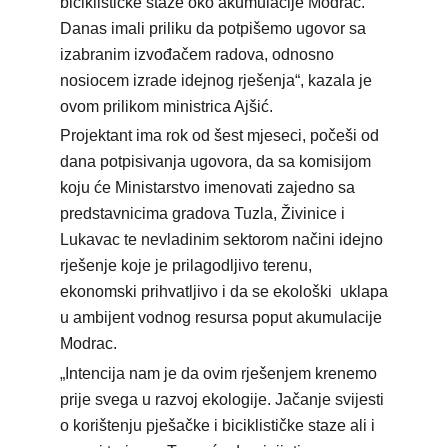
biciklističke staze oko akumulacije Modrac.
Danas imali priliku da potpišemo ugovor sa
izabranim izvođačem radova, odnosno
nosiocem izrade idejnog rješenja“, kazala je
ovom prilikom ministrica Ajšić.
Projektant ima rok od šest mjeseci, počeši od
dana potpisivanja ugovora, da sa komisijom
koju će Ministarstvo imenovati zajedno sa
predstavnicima gradova Tuzla, Živinice i
Lukavac te nevladinim sektorom načini idejno
rješenje koje je prilagodljivo terenu,
ekonomski prihvatljivo i da se ekološki uklapa
u ambijent vodnog resursa poput akumulacije
Modrac.
„Intencija nam je da ovim rješenjem krenemo
prije svega u razvoj ekologije. Jačanje svijesti
o korištenju pješačke i biciklističke staze ali i