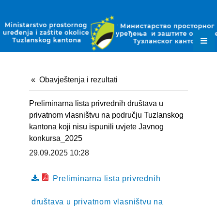
ZAKONI
PODZAKONSKI AKTI
PLANSKI DOKUMENTI
OBRASCI
Obavještenja i rezultati
JAVNE NABAVKE
Preliminarna lista privrednih društava u
OKOLIŠNE DOZVOLE
privatnom vlasništvu na području Tuzlanskog
kantona koji nisu ispunili uvjete Javnog
DOZVOLE ZA OTPAD
konkursa_2025
29.09.2025 10:28
KONTAKT
Preliminarna lista privrednih
društava u privatnom vlasništvu na