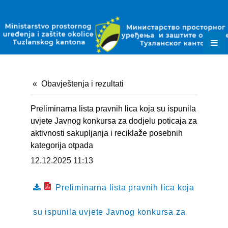
ZAKONI
PODZAKONSKI AKTI
PLANSKI DOKUMENTI
OBRASCI
Obavještenja i rezultati
JAVNE NABAVKE
Preliminarna lista pravnih lica koja su ispunila
OKOLIŠNE DOZVOLE
uvjete Javnog konkursa za dodjelu poticaja za
aktivnosti sakupljanja i reciklaže posebnih
DOZVOLE ZA OTPAD
kategorija otpada
12.12.2025 11:13
KONTAKT
Preliminarna lista pravnih lica koja
su ispunila uvjete Javnog konkursa za